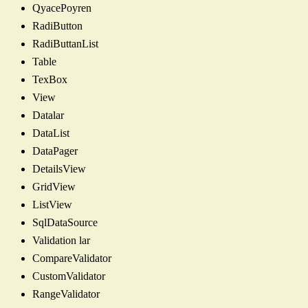
QyacePoyren
RadiButton
RadiButtanList
Table
TexBox
View
Datalar
DataList
DataPager
DetailsView
GridView
ListView
SqlDataSource
Validation lar
CompareValidator
CustomValidator
RangeValidator