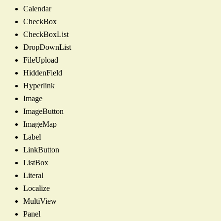
Calendar
CheckBox
CheckBoxList
DropDownList
FileUpload
HiddenField
Hyperlink
Image
ImageButton
ImageMap
Label
LinkButton
ListBox
Literal
Localize
MultiView
Panel