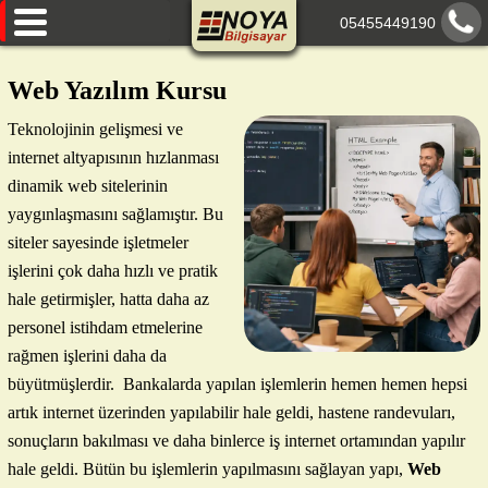
05455449190
AnaSayfa
Web Yazılım Kursu
Eğitimlerimiz
Teknolojinin gelişmesi ve
internet altyapısının hızlanması
Hakkımızda
dinamik web sitelerinin
Paylaşımlarımız
yaygınlaşmasını sağlamıştır. Bu
siteler sayesinde işletmeler
İletişim
işlerini çok daha hızlı ve pratik
hale getirmişler, hatta daha az
personel istihdam etmelerine
rağmen işlerini daha da
büyütmüşlerdir. Bankalarda yapılan işlemlerin hemen hemen hepsi
artık internet üzerinden yapılabilir hale geldi, hastene randevuları,
sonuçların bakılması ve daha binlerce iş internet ortamından yapılır
hale geldi. Bütün bu işlemlerin yapılmasını sağlayan yapı,
Web