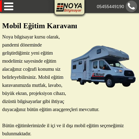
05455449190
AnaSayfa
Mobil Eğitim Karavanı
Eğitimlerimiz
Noya bilgisayar kursu olarak,
pandemi döneminde
Hakkımızda
geliştirdiğimiz yeni eğitim
Paylaşımlarımız
modelimiz sayesinde eğitim
alacağınız coğrafi konumu siz
İletişim
belirleyebilirsiniz. Mobil eğitim
karavanımızda mutfak, lavabo,
büyük ekran, projeksiyon cihazı,
dizüstü bilgisayarlar gibi ihtiyaç
duyacağınız bütün eğitim araçgereçleri mevcuttur.
Bütün eğitimlerimizde il içi ve il dışı mobil eğitim seçeneğimiz
bulunmaktadır.