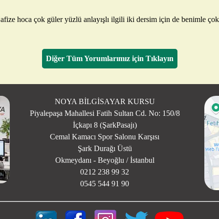
ize hoca çok güler yüzlü anlayışlı ilgili iki dersim için de benimle çok 
Diğer Tüm Yorumlarımız için Tıklayın
NOYA BİLGİSAYAR KURSU
Piyalepaşa Mahallesi Fatih Sultan Cd. No: 150/8
İçkapı 8 (ŞarkPasajı)
Cemal Kamacı Spor Salonu Karşısı
Şark Durağı Üstü
Okmeydanı - Beyoğlu / İstanbul
0212 238 99 32
0545 544 91 90