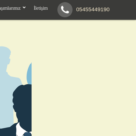
aşımlarımız
İletişim
05455449190