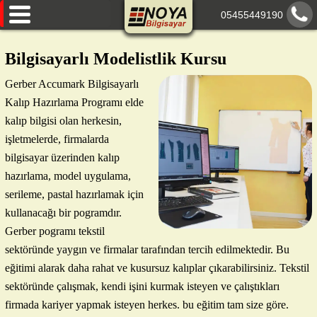
05455449190
AnaSayfa
Bilgisayarlı Modelistlik Kursu
Eğitimlerimiz
Gerber Accumark Bilgisayarlı
Kalıp Hazırlama Programı elde
Hakkımızda
kalıp bilgisi olan herkesin,
Paylaşımlarımız
işletmelerde, firmalarda
bilgisayar üzerinden kalıp
İletişim
hazırlama, model uygulama,
serileme, pastal hazırlamak için
kullanacağı bir pogramdır.
Gerber pogramı tekstil
sektöründe yaygın ve firmalar tarafından tercih edilmektedir. Bu
eğitimi alarak daha rahat ve kusursuz kalıplar çıkarabilirsiniz. Tekstil
sektöründe çalışmak, kendi işini kurmak isteyen ve çalıştıkları
firmada kariyer yapmak isteyen herkes. bu eğitim tam size göre.